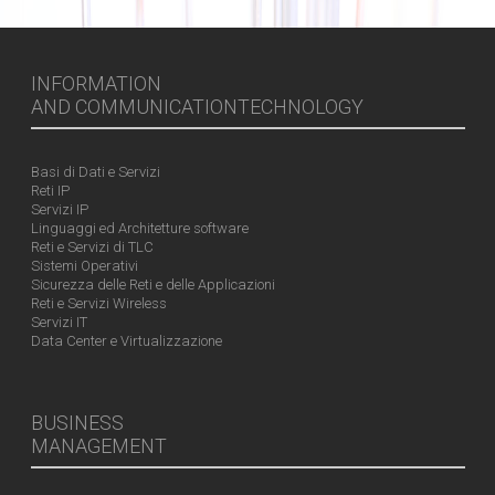
INFORMATION
AND COMMUNICATIONTECHNOLOGY
Basi di Dati e Servizi
Reti IP
Servizi IP
Linguaggi ed Architetture software
Reti e Servizi di TLC
Sistemi Operativi
Sicurezza delle Reti e delle Applicazioni
Reti e Servizi Wireless
Servizi IT
Data Center e Virtualizzazione
BUSINESS
MANAGEMENT