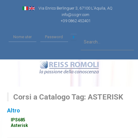
Via Enrico Berlinguer 3, 67100 L'Aquila, AQ
info@ssgrr.com
+39 0862 452401
Corsi a Catalogo Tag: ASTERISK
Altro
IPS685
Asterisk