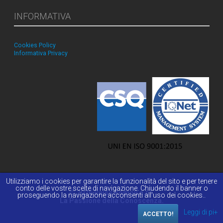
INFORMATIVA
Cookies Policy
Informativa Privacy
Utilizziamo i cookies per garantire la funzionalità del sito e per tenere
conto delle vostre scelte di navigazione. Chiudendo il banner o
© 2026 Reiss Romoli s.r.l.
proseguendo la navigazione acconsenti all'uso dei cookies..
La Passione della Conoscenza.
Leggi di pi+
ACCETTO!