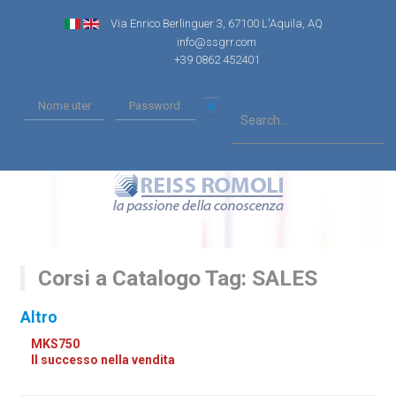
Via Enrico Berlinguer 3, 67100 L'Aquila, AQ
info@ssgrr.com
+39 0862 452401
Corsi a Catalogo Tag: SALES
Altro
MKS750
Il successo nella vendita