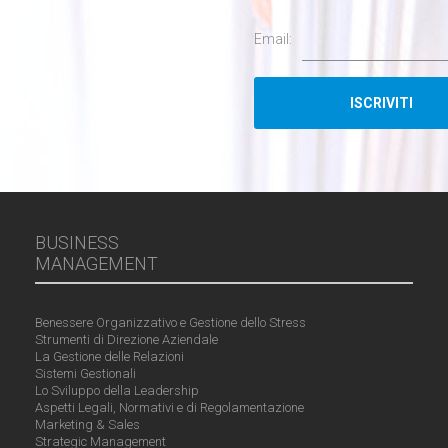
Email:
BUSINESS
MANAGEMENT
Benessere Organizzativo e Gestione dello Stress
Strumenti di Direzione Aziendale
La Gestione delle Relazioni
Sistemi Gestionali
Lo Sviluppo della Leadership
Aspetti Legali, Normativi e di Regolamentazione
Marketing & Sales
Strategic Management