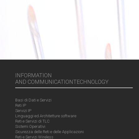
INFORMATION
AND COMMUNICATIONTECHNOLOGY
Basi di Dati e Servizi
Reti IP
Servizi IP
Linguaggi ed Architetture software
Reti e Servizi di TLC
Sistemi Operativi
Sicurezza delle Reti e delle Applicazioni
Reti e Servizi Wireless