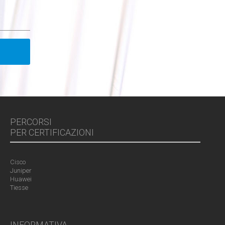
PERCORSI
PER CERTIFICAZIONI
Cisco
Juniper
Huawei
Tiesse
INFORMATIVA