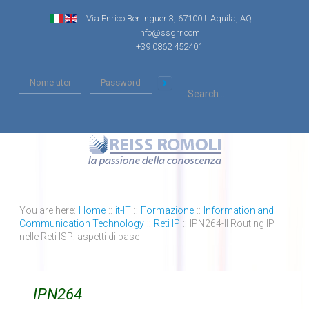
Via Enrico Berlinguer 3, 67100 L'Aquila, AQ
info@ssgrr.com
+39 0862 452401
You are here:
Home
::
it-IT
::
Formazione
::
Information and
Communication Technology
::
Reti IP
::
IPN264-Il Routing IP
nelle Reti ISP: aspetti di base
IPN264