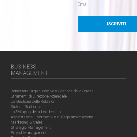
Email:
BUSINESS
MANAGEMENT
Benessere Organizzativo e Gestione dello Stress
Strumenti di Direzione Aziendale
La Gestione delle Relazioni
Sistemi Gestionali
Lo Sviluppo della Leadership
Aspetti Legali, Normativi e di Regolamentazione
Marketing & Sales
Strategic Management
Project Management