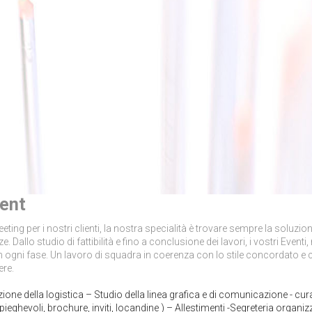
ent
ting per i nostri clienti, la nostra specialità è trovare sempre la soluzion
 Dallo studio di fattibilità e fino a conclusione dei lavori, i vostri Eventi, n
e in ogni fase. Un lavoro di squadra in coerenza con lo stile concordato e
ere.
one della logistica – Studio della linea grafica e di comunicazione - cura
pieghevoli, brochure, inviti, locandine ) – Allestimenti -Segreteria organiz