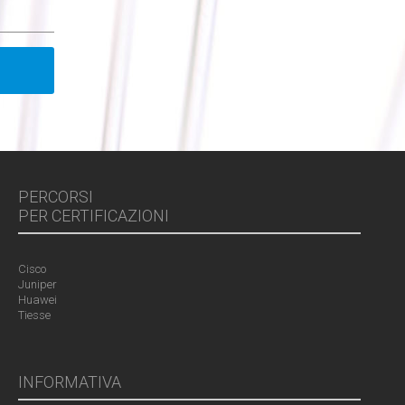
PERCORSI
PER CERTIFICAZIONI
Cisco
Juniper
Huawei
Tiesse
INFORMATIVA