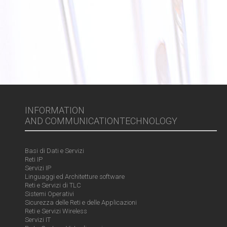
INFORMATION
AND COMMUNICATIONTECHNOLOGY
Basi di Dati e Servizi
Reti IP
Servizi IP
Linguaggi ed Architetture software
Reti e Servizi di TLC
Sistemi Operativi
Sicurezza delle Reti e delle Applicazioni
Reti e Servizi Wireless
Servizi IT