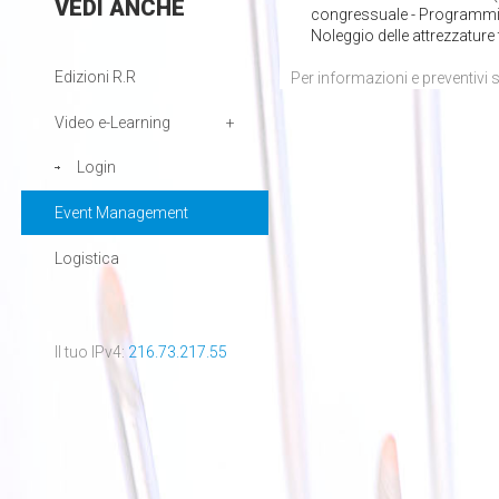
VEDI
ANCHE
congressuale - Programmi s
Noleggio delle attrezzature
Edizioni R.R
Per informazioni e preventivi s
Video e-Learning
Login
Event Management
Logistica
Il tuo IPv4:
216.73.217.55