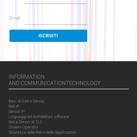
Email:
INFORMATION
AND COMMUNICATIONTECHNOLOGY
Basi di Dati e Servizi
Reti IP
Servizi IP
Linguaggi ed Architetture software
Reti e Servizi di TLC
Sistemi Operativi
Sicurezza delle Reti e delle Applicazioni