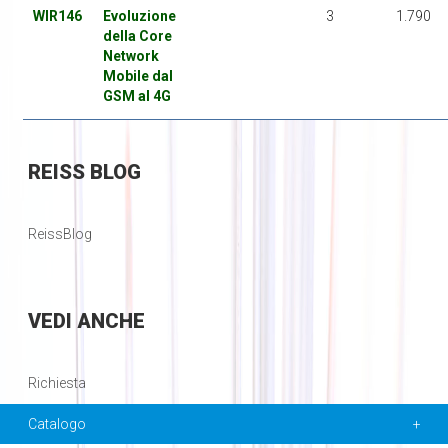
WIR146
Evoluzione
3
1.790
della Core
Network
Mobile dal
GSM al 4G
REISS
BLOG
ReissBlog
VEDI
ANCHE
Richiesta
Catalogo