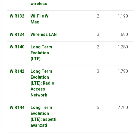
wireless
WIR132
Wi-Fi e Wi-
2
1.190
Max
WIR134
Wireless LAN
3
1.690
WIR140
Long Term
2
1.280
Evolution
(LTE)
WIR142
Long Term
3
1.790
Evolution
(LTE): Radio
Access
Network
WIR144
Long Term
5
2.700
Evolution
(LTE): aspetti
avanzati