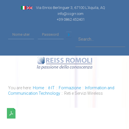
Via Enrico Berlinguer 3, 67100 L'Aquila, AQ
info@ssgrr.com
+39 0862 452401
You are here:
Home
::
it-IT
::
Formazione
::
Information and
Communication Technology
::
Reti e Servizi Wireless