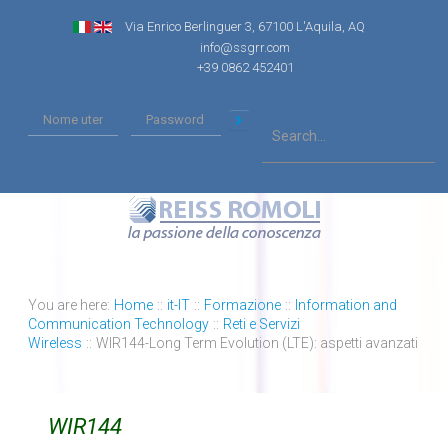
Via Enrico Berlinguer 3, 67100 L'Aquila, AQ
info@ssgrr.com
+39 0862 452401
You are here:
Home
::
it-IT
::
Formazione
::
Information and
Communication Technology
::
Reti e Servizi
Wireless
::
WIR144-Long Term Evolution (LTE): aspetti avanzati
WIR144