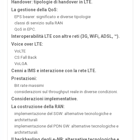
Handover: tipologie di handover in LTE.
La gestione della QoS:
EPS bearer: significato e diverse tipologie
classi di servizio sulla RAN
QoS in EPC.
Interoperabilità LTE con altre reti (3G, WiFi, ADSL, ™).
Voice over LTE:
VoLTE
CS Fall Back
VoLGA.
Cenni a IMS e interazione con la rete LTE.
Prestazioni:
Bit rate massimi
considerazioni sul throughput reale in diverse condizioni.
Considerazioni implementative.
La costruzione della RAN:
implementazione del SGW: alternative tecnologiche e
architetturali
implementazione del PDN GW: alternative tecnologiche e
architetturali.
Il backhauling degli e-NB: alternative tecnologiche e