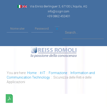
Via Enrico Berlinguer 3, 67100 L'Aquila, AQ
info@ssgrr.com
+39 0862 452401
You are here:
Home
::
it-IT
::
Formazione
::
Information and
Communication Technology
::
Sicurezza delle Reti e delle
Applicazioni