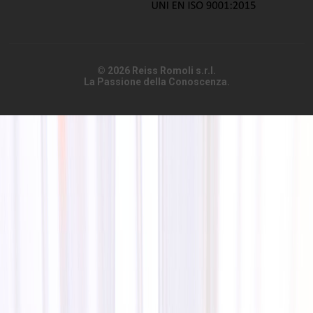
© 2026 Reiss Romoli s.r.l.
La Passione della Conoscenza.