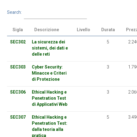
Search:
Sigla
Descrizione
Livello
Durata
Prez
SEC302
La sicurezza dei
5
2.24
sistemi, dei dati e
delle reti
SEC303
Cyber Security:
3
1.79
Minacce e Criteri
di Protezione
SEC306
Ethical Hacking e
3
2.06
Penetration Test
di Applicativi Web
SEC307
Ethical Hacking e
5
3.49
Penetration Test:
dalla teoria alla
pratica