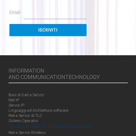
Email:
INFORMATION
AND COMMUNICATIONTECHNOLOGY
Basi di Dati e Servizi
Reti IP
Servizi IP
Linguaggi ed Architetture software
Reti e Servizi di TLC
Sistemi Operativi
Sicurezza delle Reti e delle Applicazioni
Reti e Servizi Wireless