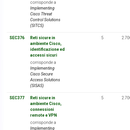
corrisponde a
Implementing
Cisco Threat
Control Solutions
(SITCS)
SEC376
Reti sicure in
5
2.70
ambiente Cisco,
identificazione ed
accessi sicuri
corrisponde a
Implementing
Cisco Secure
Access Solutions
(SISAS)
SEC377
Reti sicure in
5
2.70
ambiente Cisco,
connessioni
remote e VPN
corrisponde a
Implementing