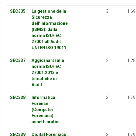
SEC335
La gestione della
3
1.69
Sicurezza
dell’Informazione
(ISMS): dalla
norma ISO/IEC
27001 all’Audit
UNI EN ISO 19011
SEC337
Aggiornarsi alla
2
1.28
norma ISO/IEC
27001:2013 e
tematiche di
Audit
SEC338
Informatica
3
1.79
Forense
(Computer
Forensics):
aspetti pratici
SEC339
Digital Forensics
3
1.79