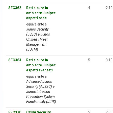
SEC362
Reti sicure in
4
2.19
ambiente Juniper:
aspetti base
equivalente a
Junos Security
(JSEC) e Junos
Unified Threat
Management
(JUTM)
SEC363
Reti sicure in
5
3.10
ambiente Juniper:
aspetti avanzati
equivalente a
Advanced Junos
Security (AJSEC) e
Junos Intrusion
Prevention System
Functionality (JIPS)
SEC370
CCNA Security
5
2.30