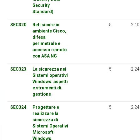
Security
Standard)
SEC320
Reti sicure in
5
2.40
ambiente Cisco,
difesa
perimetrale e
accesso remoto
con ASA NG
SEC323
La sicurezza nei
5
2.24
Sistemi operativi
Windows: aspetti
e strumenti di
gestione
SEC324
Progettare e
5
2.24
realizzare la
sicurezza di
Sistemi Operativi
Microsoft
Windows