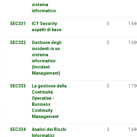
sistema
informatico
SEC331
ICT Security:
3
1.64
aspetti di base
SEC332
Gestione degli
3
1.69
incidenti in un
sistema
informativo
(Incident
Management)
SEC333
La gestione della
3
1.79
Continuità
Operativa -
Business
Continuity
Management
SEC334
Analisi dei Rischi
3
1.64
Informatici