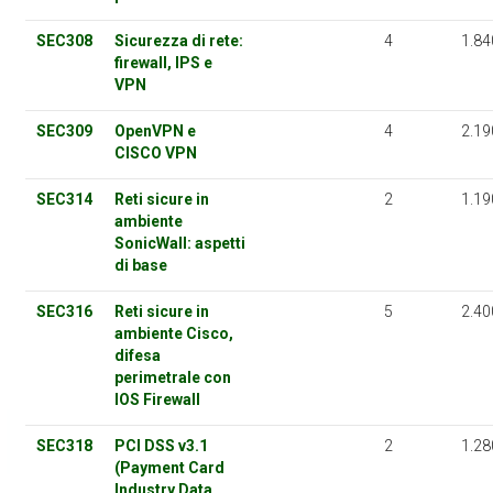
SEC308
Sicurezza di rete:
4
1.84
firewall, IPS e
VPN
SEC309
OpenVPN e
4
2.19
CISCO VPN
SEC314
Reti sicure in
2
1.19
ambiente
SonicWall: aspetti
di base
SEC316
Reti sicure in
5
2.40
ambiente Cisco,
difesa
perimetrale con
IOS Firewall
SEC318
PCI DSS v3.1
2
1.28
(Payment Card
Industry Data