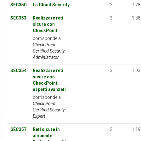
SEC350
La Cloud Security
2
1.28
SEC353
Realizzare reti
3
1.88
sicure con
CheckPoint
corrisponde a
Check Point
Certified Security
Administrator
SEC354
Realizzare reti
3
1.93
sicure con
CheckPoint:
aspetti avanzati
corrisponde a
Check Point
Certified Security
Expert
SEC357
Reti sicure in
2
1.19
ambiente