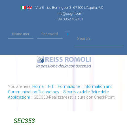
Via Enrico Berlinguer 3, 67100 L'Aquila, AQ
info@ssgrr.com
+39 0862 452401
You are here:
Home
::
it-IT
::
Formazione
::
Information and
Communication Technology
::
Sicurezza delle Reti e delle
Applicazioni
::
SEC353-Realizzare reti sicure con CheckPoint
SEC353