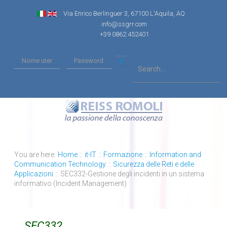
Via Enrico Berlinguer 3, 67100 L'Aquila, AQ
info@ssgrr.com
+39 0862 452401
You are here:
Home
::
it-IT
::
Formazione
::
Information and
Communication Technology
::
Sicurezza delle Reti e delle
Applicazioni
::
SEC332-Gestione degli incidenti in un sistema
informativo (Incident Management)
SEC332