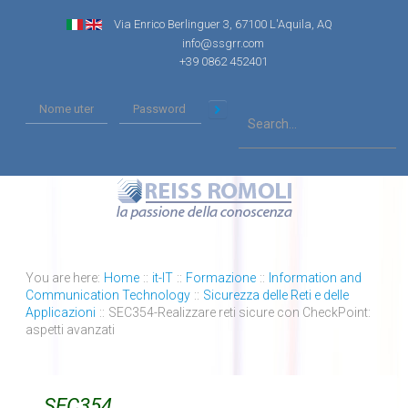
Via Enrico Berlinguer 3, 67100 L'Aquila, AQ
info@ssgrr.com
+39 0862 452401
You are here:
Home
::
it-IT
::
Formazione
::
Information and
Communication Technology
::
Sicurezza delle Reti e delle
Applicazioni
::
SEC354-Realizzare reti sicure con CheckPoint:
aspetti avanzati
SEC354