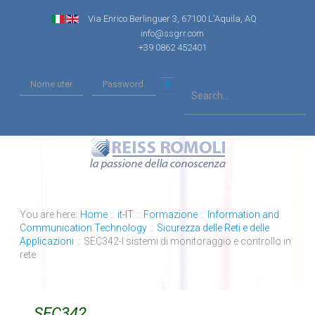
Via Enrico Berlinguer 3, 67100 L'Aquila, AQ
info@ssgrr.com
+39 0862 452401
You are here:
Home
::
it-IT
::
Formazione
::
Information and
Communication Technology
::
Sicurezza delle Reti e delle
Applicazioni
::
SEC342-I sistemi di monitoraggio e controllo in
rete
SEC342