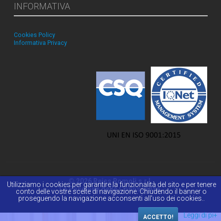
INFORMATIVA
Cookies Policy
Informativa Privacy
© 2026 Reiss Romoli s.r.l.
Utilizziamo i cookies per garantire la funzionalità del sito e per tenere
La Passione della Conoscenza.
conto delle vostre scelte di navigazione. Chiudendo il banner o
proseguendo la navigazione acconsenti all'uso dei cookies..
Leggi di pi+
ACCETTO!