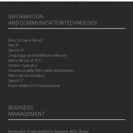
INFORMATION
AND COMMUNICATIONTECHNOLOGY
Basi di Dati e Servizi
Reti IP
Servizi IP
Linguaggi ed Architetture software
Reti e Servizi di TLC
Sistemi Operativi
Sicurezza delle Reti e delle Applicazioni
Reti e Servizi Wireless
Servizi IT
Data Center e Virtualizzazione
BUSINESS
MANAGEMENT
Benessere Organizzativo e Gestione dello Stress