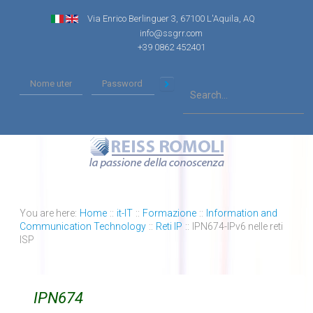
Via Enrico Berlinguer 3, 67100 L'Aquila, AQ
info@ssgrr.com
+39 0862 452401
You are here:
Home
::
it-IT
::
Formazione
::
Information and
Communication Technology
::
Reti IP
::
IPN674-IPv6 nelle reti
ISP
IPN674