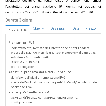
laboratorio costituito da router Cisco e Juniper, che emula
l'architettura dei grandi backbone IP. Rientra nei percorsi di
certificazione Cisco CCIE Service Provider e Juniper JNCIE-SP.
Durata 3 giorni
Obiettivi
Destinatari
Date
Prezzo
Programma
Richiami su IPv6:
indirizzamento, formato dell'intestazione e next-headers
protocollo ICMPv6, Neighbor & Router discovery, diagnostica
e Address Autoconfiguration
DHCPv6 e DHCPv6-lite
prefix delegation.
Aspetti di progetto delle reti ISP per IPv6:
definizione di piani di numerazione IPv6
scelta dell'architettura di routing: reti "IPv6-only" o riutilizzo dei
backbone IPv4.
Routing IPv6 nelle reti ISP:
OSPFv3: differenze con OSPFv2, funzionamento,
configurazione