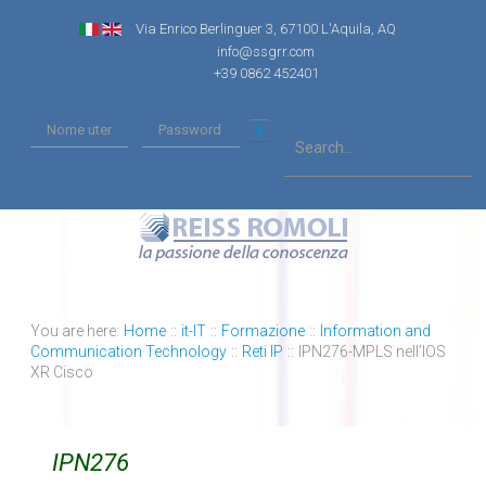
Via Enrico Berlinguer 3, 67100 L'Aquila, AQ
info@ssgrr.com
+39 0862 452401
You are here:
Home
::
it-IT
::
Formazione
::
Information and
Communication Technology
::
Reti IP
::
IPN276-MPLS nell’IOS
XR Cisco
IPN276