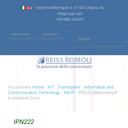
Via Enrico Berlinguer 3, 67100 L'Aquila, AQ
info@ssgrr.com
+39 0862 452401
You are here:
Home
::
it-IT
::
Formazione
::
Information and
Communication Technology
::
Reti IP
::
IPN222-Networking IP
in ambiente Cisco
IPN222