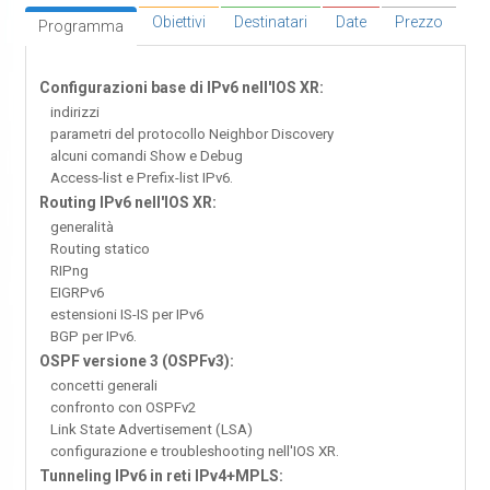
Obiettivi
Destinatari
Date
Prezzo
Programma
Configurazioni base di IPv6 nell'IOS XR:
indirizzi
parametri del protocollo Neighbor Discovery
alcuni comandi Show e Debug
Access-list e Prefix-list IPv6.
Routing IPv6 nell'IOS XR:
generalità
Routing statico
RIPng
EIGRPv6
estensioni IS-IS per IPv6
BGP per IPv6.
OSPF versione 3 (OSPFv3):
concetti generali
confronto con OSPFv2
Link State Advertisement (LSA)
configurazione e troubleshooting nell'IOS XR.
Tunneling IPv6 in reti IPv4+MPLS: