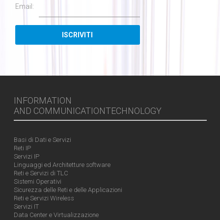
Email:
INFORMATION
AND COMMUNICATIONTECHNOLOGY
Basi di Dati e Servizi
Reti IP
Servizi IP
Linguaggi ed Architetture software
Reti e Servizi di TLC
Sistemi Operativi
Sicurezza delle Reti e delle Applicazioni
Reti e Servizi Wireless
Servizi IT
Data Center e Virtualizzazione