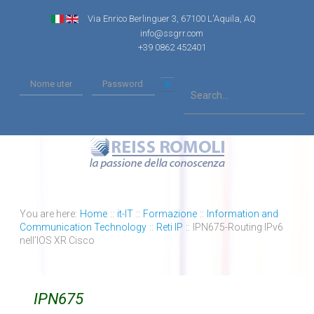
Via Enrico Berlinguer 3, 67100 L'Aquila, AQ
info@ssgrr.com
+39 0862 452401
You are here:
Home
::
it-IT
::
Formazione
::
Information and
Communication Technology
::
Reti IP
::
IPN675-Routing IPv6
nell’IOS XR Cisco
IPN675