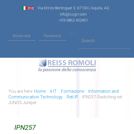
Via Enrico Berlinguer 3, 67100 L'Aquila, AQ
info@ssgrr.com
+39 0862 452401
You are here:
Home
::
it-IT
::
Formazione
::
Information and
Communication Technology
::
Reti IP
::
IPN257-Switching nel
JUNOS Juniper
IPN257