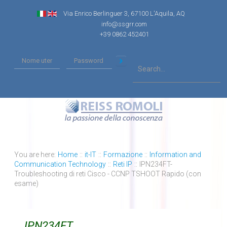
Via Enrico Berlinguer 3, 67100 L'Aquila, AQ
info@ssgrr.com
+39 0862 452401
You are here:
Home
::
it-IT
::
Formazione
::
Information and
Communication Technology
::
Reti IP
::
IPN234FT-
Troubleshooting di reti Cisco - CCNP TSHOOT Rapido (con
esame)
IPN234FT