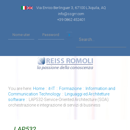
Via Enrico Berlinguer 3, 67100 L'Aquila, AQ
info@ssgrr.com
+39 0862 452401
You are here:
Home
::
it-IT
::
Formazione
::
Information and
Communication Technology
::
Linguaggi ed Architetture
software
::
LAP532-Service-Oriented Architecture (SOA):
orchestrazione e integrazione di servizi di business
LAP532