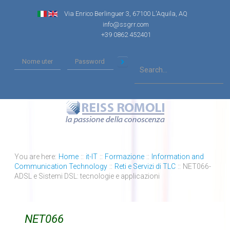
Via Enrico Berlinguer 3, 67100 L'Aquila, AQ
info@ssgrr.com
+39 0862 452401
You are here:
Home
::
it-IT
::
Formazione
::
Information and
Communication Technology
::
Reti e Servizi di TLC
::
NET066-
ADSL e Sistemi DSL: tecnologie e applicazioni
NET066