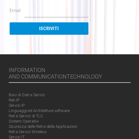
Email:
INFORMATION
AND COMMUNICATIONTECHNOLOGY
Basi di Dati e Servizi
Reti IP
Servizi IP
Linguaggi ed Architetture software
Reti e Servizi di TLC
Sistemi Operativi
Sicurezza delle Reti e delle Applicazioni
Reti e Servizi Wireless
Servizi IT