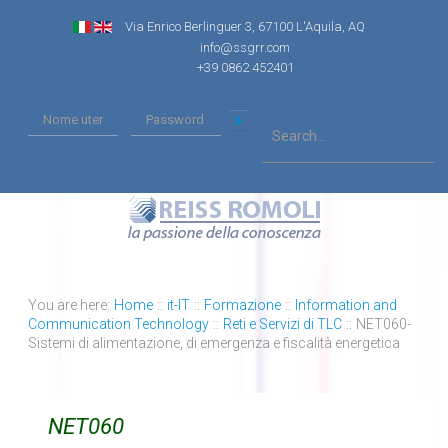
Via Enrico Berlinguer 3, 67100 L'Aquila, AQ
info@ssgrr.com
+39 0862 452401
You are here:
Home
::
it-IT
::
Formazione
::
Information and
Communication Technology
::
Reti e Servizi di TLC
::
NET060-
Sistemi di alimentazione, di emergenza e fiscalità energetica
NET060