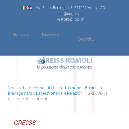
Via Enrico Berlinguer 3, 67100 L'Aquila, AQ
info@ssgrr.com
+39 0862 452401
You are here:
Home
::
it-IT
::
Formazione
::
Business
Management
::
La Gestione delle Relazioni
::
GRE938-La
gestione delle riunioni
GRE938