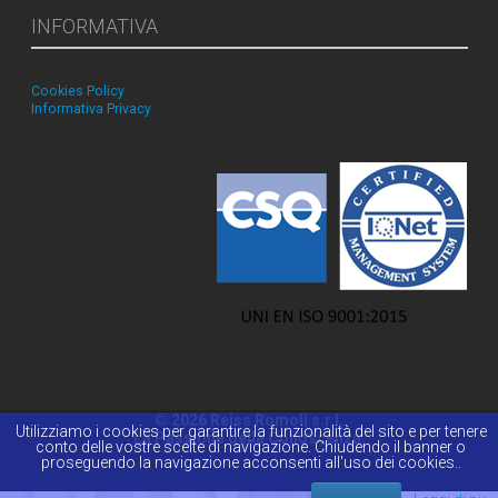
INFORMATIVA
Cookies Policy
Informativa Privacy
© 2026 Reiss Romoli s.r.l.
Utilizziamo i cookies per garantire la funzionalità del sito e per tenere
La Passione della Conoscenza.
conto delle vostre scelte di navigazione. Chiudendo il banner o
proseguendo la navigazione acconsenti all'uso dei cookies..