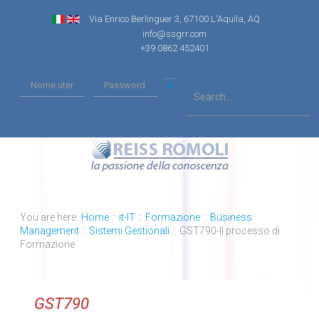
Via Enrico Berlinguer 3, 67100 L'Aquila, AQ
info@ssgrr.com
+39 0862 452401
You are here:
Home
::
it-IT
::
Formazione
::
Business
Management
::
Sistemi Gestionali
::
GST790-Il processo di
Formazione
GST790