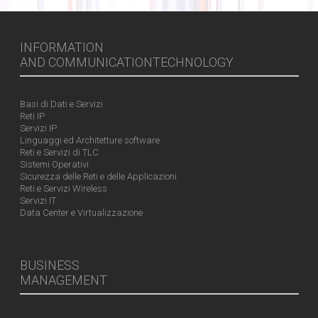
INFORMATION
AND COMMUNICATIONTECHNOLOGY
Basi di Dati e Servizi
Reti IP
Servizi IP
Linguaggi ed Architetture software
Reti e Servizi di TLC
Sistemi Operativi
Sicurezza delle Reti e delle Applicazioni
Reti e Servizi Wireless
Servizi IT
Data Center e Virtualizzazione
BUSINESS
MANAGEMENT