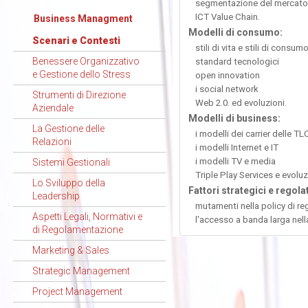
segmentazione del mercato
ICT Value Chain.
Business Managment
Modelli di consumo:
Scenari e Contesti
stili di vita e stili di consum
Benessere Organizzativo
standard tecnologici
e Gestione dello Stress
open innovation
i social network
Strumenti di Direzione
Web 2.0. ed evoluzioni.
Aziendale
Modelli di business:
La Gestione delle
i modelli dei carrier delle TL
Relazioni
i modelli Internet e IT
i modelli TV e media
Sistemi Gestionali
Triple Play Services e evoluzi
Lo Sviluppo della
Fattori strategici e regolat
Leadership
mutamenti nella policy di re
Aspetti Legali, Normativi e
l'accesso a banda larga nell
di Regolamentazione
Marketing & Sales
Strategic Management
Project Management