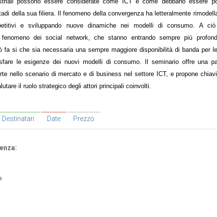
dustriali possono essere considerate come ICT e come debbano essere po
tadi della sua filiera. Il fenomeno della convergenza ha letteralmente rimodell
etitivi e sviluppando nuove dinamiche nei modelli di consumo. A ciò
el fenomeno dei social network, che stanno entrando sempre più profon
ò fa si che sia necessaria una sempre maggiore disponibilità di banda per le
sfare le esigenze dei nuovi modelli di consumo. Il seminario offre una p
rte nello scenario di mercato e di business nel settore ICT, e propone chiavi 
tare il ruolo strategico degli attori principali coinvolti.
Destinatari
Date
Prezzo
enza:
a