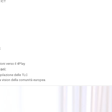
 ICT
o
C
oni verso il 4Play.
ori:
golazione delle TLC
a vision della comunità europea.