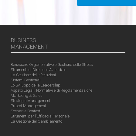
BUSINESS
MANAGEMENT
Benessere Organizzativo e Gestione dello Stress
Strumenti di Direzione Aziendale
La Gestione delle Relazioni
Sistemi Gestionali
Lo Sviluppo della Leadership
Aspetti Legali, Normativi e di Regolamentazione
Marketing & Sales
Strategic Management
Project Management
Scenari e Contesti
Strumenti per l'Efficacia Personale
La Gestione del Cambiamento