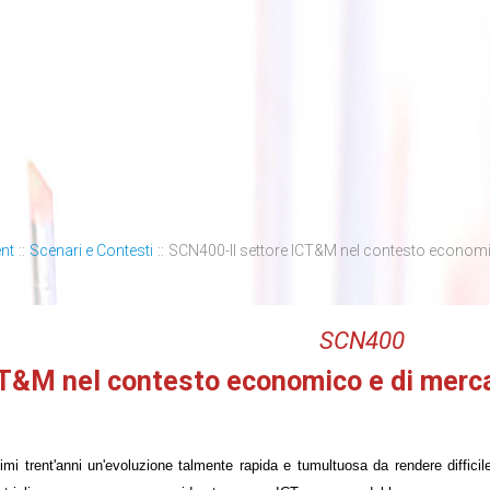
nt
::
Scenari e Contesti
::
SCN400-Il settore ICT&M nel contesto economi
SCN400
ICT&M nel contesto economico e di merc
timi trent'anni un'evoluzione talmente rapida e tumultuosa da rendere difficile