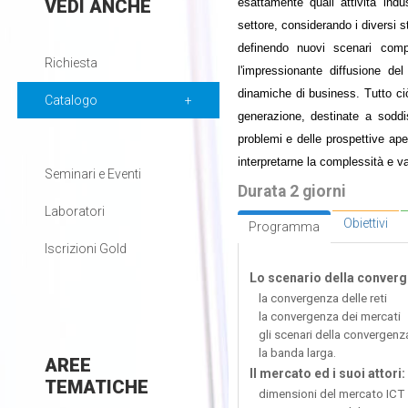
VEDI
ANCHE
esattamente quali attività in
settore, considerando i diversi s
definendo nuovi scenari comp
Richiesta
l'impressionante diffusione d
dinamiche di business. Tutto ci
Catalogo
generazione, destinate a soddi
problemi e delle prospettive ape
interpretarne la complessità e valu
Seminari e Eventi
Durata 2 giorni
Laboratori
Obiettivi
Programma
Iscrizioni Gold
Lo scenario della converg
la convergenza delle reti
la convergenza dei mercati
gli scenari della convergenz
la banda larga.
AREE
Il mercato ed i suoi attori:
TEMATICHE
dimensioni del mercato ICT