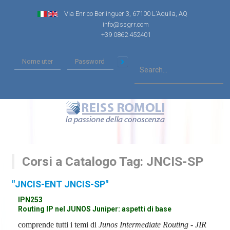
Via Enrico Berlinguer 3, 67100 L'Aquila, AQ
info@ssgrr.com
+39 0862 452401
Corsi a Catalogo Tag: JNCIS-SP
"JNCIS-ENT JNCIS-SP"
IPN253
Routing IP nel JUNOS Juniper: aspetti di base
comprende tutti i temi di
Junos Intermediate Routing - JIR