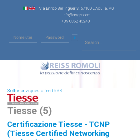
Via Enrico Berlinguer 3, 67100 L'Aquila, AQ
info@ssgrr.com
+39 0862 452401
Sottoscrivi questo feed RSS
Tiesse (5)
Certificazione Tiesse - TCNP
(Tiesse Certified Networking