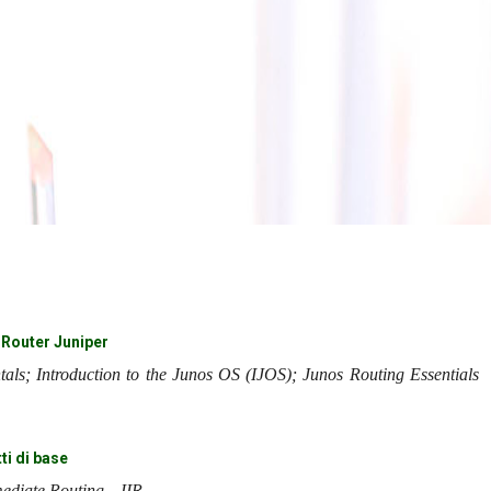
 Router Juniper
ls; Introduction to the Junos OS (IJOS); Junos Routing Essentials
ti di base
ediate Routing - JIR